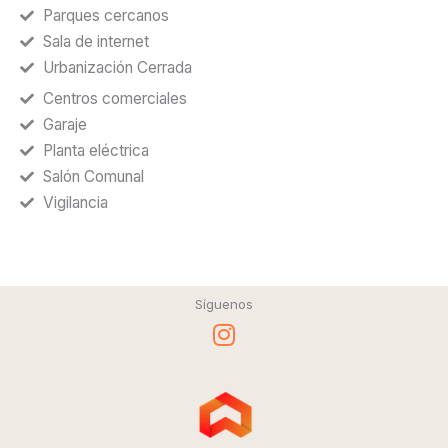
Parques cercanos
Sala de internet
Urbanización Cerrada
Centros comerciales
Garaje
Planta eléctrica
Salón Comunal
Vigilancia
Síguenos
I
n
s
t
a